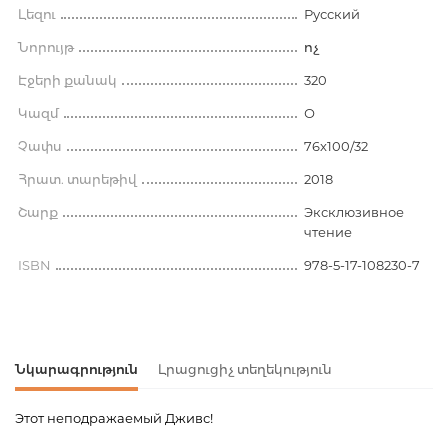
Լեզու
Русский
Նորույթ
ոչ
Էջերի քանակ
320
Կազմ
О
Չափս
76x100/32
Հրատ. տարեթիվ
2018
Շարք
Эксклюзивное
чтение
ISBN
978-5-17-108230-7
Նկարագրություն
Լրացուցիչ տեղեկություն
Этот неподражаемый Дживс!
Ապրանքի կոդ
00-00074308