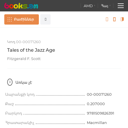
AMD
Հայ
Բաժիններ
Пропустить
Հուշանվերներ
բոլորը
и
к
Կոդ 00-00071260
перейти
к
Գրքեր
Tales of the Jazz Age
галереям
Ընդլայնված որոնում
изображений
Fitzgerald F. Scott
Ատլասներ. Քարտեզներ. Գլոբուսներ
Գրենական պիտույքներ
Առկա չէ
Զարգացնող խաղեր. Խաղալիքներ
Ապրանքի կոդ
00-00071260
Պաստառներ
Քաշ
0.207000
Բարկոդ
9781509826391
Հրատարակիչ
Macmillan