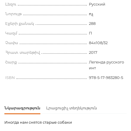
Լեզու
Русский
Նորույթ
ոչ
Էջերի քանակ
288
Կազմ
П
Չափս
84x108/32
Հրատ. տարեթիվ
2017
Շարք
Легенда русского
инт
ISBN
978-5-17-983280-5
Նկարագրություն
Լրացուցիչ տեղեկություն
Иногда нам снятся старые собаки
Ապրանքի կոդ
00-00072369