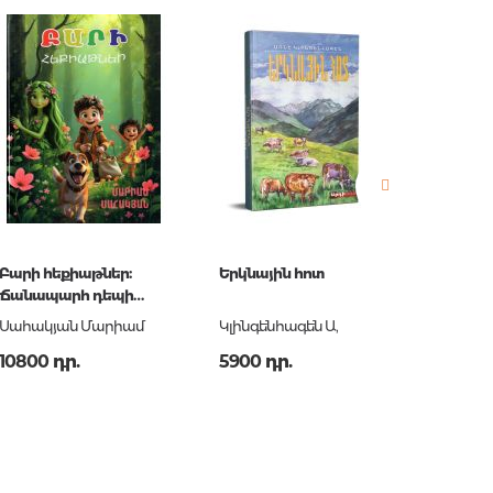
երը.
ն.
 հարցեր
Բարի հեքիաթներ:
Երկնային հոտ
Հարցա
Ճանապարհ դեպի
դասար
կյանք հեքիաթներով
ավար
Սահակյան Մարիամ
Կլինգենհագեն Ա,
Բալայա
քննութ
10800 դր.
5900 դր.
1350 դ
պատրա
համար:
ր
շրջակ