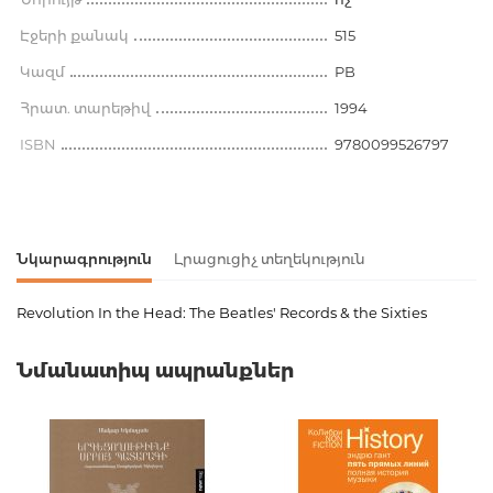
Էջերի քանակ
515
Կազմ
PB
Հրատ. տարեթիվ
1994
ISBN
9780099526797
Նկարագրություն
Լրացուցիչ տեղեկություն
Revolution In the Head: The Beatles' Records & the Sixties
Ապրանքի կոդ
00-00075898
Նմանատիպ ապրանքներ
Քաշ
0.000000
Բարկոդ
9780099526797
Հրատարակիչ
Vintage
Լեզու
Английский