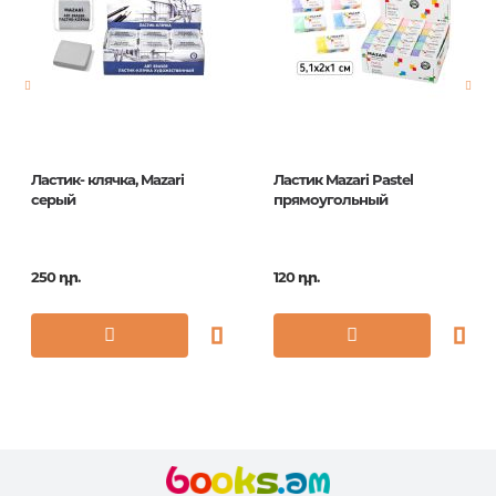
Հրատ. տարեթիվ
1
ISBN
ER_19119
Ластик- клячка, Mazari
Ластик Mazari Pastel
серый
прямоугольный
250 դր.
120 դր.