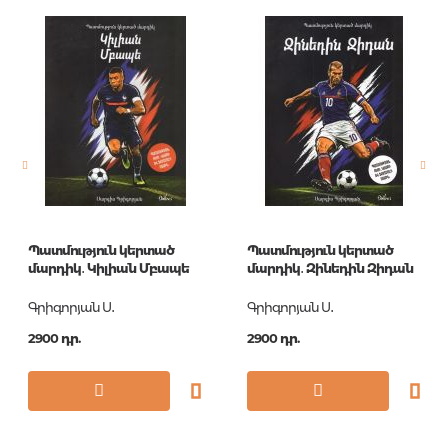
Բարկոդ
9785378051762
Հրատարակիչ
Проф-Пресс
Լեզու
Русский
Նորույթ
ոչ
Էջերի քանակ
80
Կազմ
П
Հրատ. տարեթիվ
1
Պատմություն կերտած
Պատմություն կերտած
Շարք
7 лучших сказок
մարդիկ․ Կիլիան Մբապե
մարդիկ․ Զինեդին Զիդան
малышам
Գրիգորյան Ս․
Գրիգորյան Ս․
ISBN
978-5-378-05176-2
2900 դր.
2900 դր.