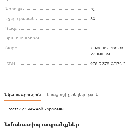
Նորույթ
ոչ
Էջերի քանակ
80
Կազմ
П
Հրատ. տարեթիվ
1
Շարք
7 лучших сказок
малышам
ISBN
978-5-378-05176-2
Նկարագրություն
Լրացուցիչ տեղեկություն
В гостях у Снежной королевы
Ապրանքի կոդ
00-00080061
Նմանատիպ ապրանքներ
Քաշ
0.295000