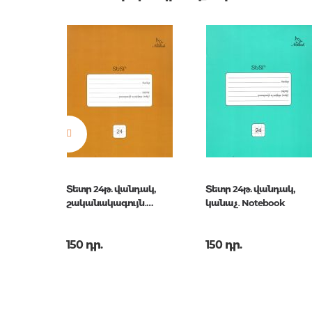
Բարկոդ
Աքսեսուարներ գրքաս
4680211
համար
Հրատարակիչ
Greenwi
Նորույթ
ոչ
Էջերի քանակ
0
Հրատ. տարեթիվ
1
ISBN
N5c48-1
40л.
Տետր 24թ. վանդակ,
Տետր 24թ. վանդակ,
conti
շականակագույն․
կանաչ․ Notebook
quet"
Notebook
150 դր.
150 դր.