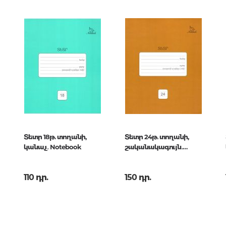
երների
167783
ch Line
Քաղաքակրթության գաղտնիքն
չբացահայտված երևույթներ
Փիլիսոփայություն
Փիլիսոփայության պատմությու
6778
Փիլիսոփայության ընդհանուր
Տրամաբանություն
Փիլիսոփայության առանձին
Տետր 18թ. տողանի,
Տետր 24թ. տողանի,
խնդիրներ և կատեգորիաներ
կանաչ․ Notebook
շականակագույն․
Գեղագիտություն
Notebook
Էթիկա
110 դր.
150 դր.
Աֆորիզմներ. Մտքեր. Ասույթնե
Կրոն