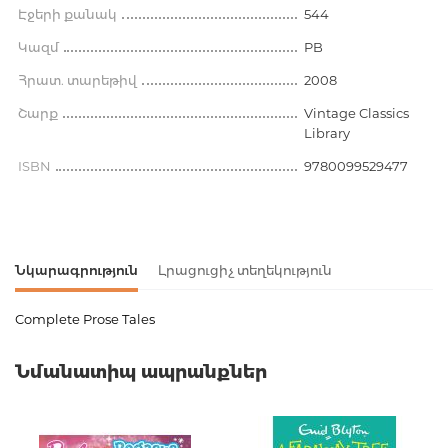
Էջերի քանակ
544
Կազմ
PB
Հրատ. տարեթիվ
2008
Շարք
Vintage Classics
Library
ISBN
9780099529477
Նկարագրություն
Լրացուցիչ տեղեկություն
Complete Prose Tales
Ապրանքի կոդ
00-00075265
Նմանատիպ ապրանքներ
Քաշ
0.000000
Լեզու
Английский
Նորույթ
ոչ