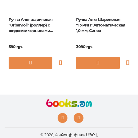
ISBN
CBp_70762
Ручка Альт шариковая
Ручка Альт Шариковая
"Urbanroll" (роллер) с
"ТУРИН" Автоматическая
жидкими чернилами
1,0 мм, Синяя
черная, 0,5мм
590 դր.
3090 դր.
© 2026, © «Բուկինիստ» ՍՊԸ |,