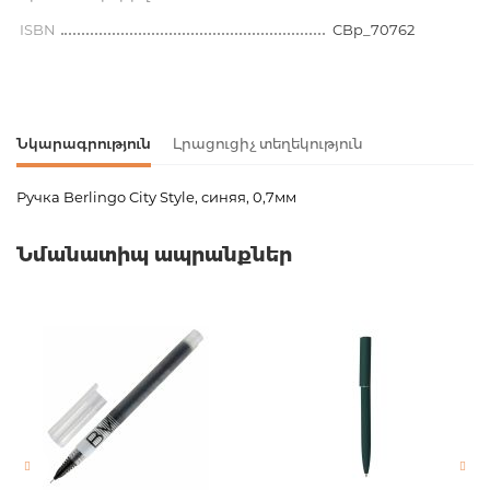
ISBN
CBp_70762
Նկարագրություն
Լրացուցիչ տեղեկություն
Ручка Berlingo City Style, синяя, 0,7мм
Ապրանքի կոդ
00-00066198
Նմանատիպ ապրանքներ
Քաշ
0.006000
Բարկոդ
4606782160596,460678216060
Հրատարակիչ
Berlingo
Նորույթ
ոչ
Էջերի քանակ
0
Հրատ. տարեթիվ
2022