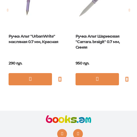
Հրատ. տարեթիվ
1
Ручка Альт "UrbanWrite"
Ручка Альт Шариковая
масляная 0.7 мм, Красная
"Carrara. braigit" 0.7 мм,
Синяя
290 դր.
950 դր.