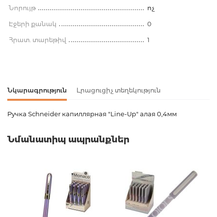
Նորույթ
ոչ
Էջերի քանակ
0
Հրատ. տարեթիվ
1
Նկարագրություն
Լրացուցիչ տեղեկություն
Ручка Schneider капиллярная "Line-Up" алая 0,4мм
Ապրանքի կոդ
00-00079433
Նմանատիպ ապրանքներ
Քաշ
0.000000
Բարկոդ
4004675103741
Հրատարակիչ
Schneider
Նորույթ
ոչ
Էջերի քանակ
0