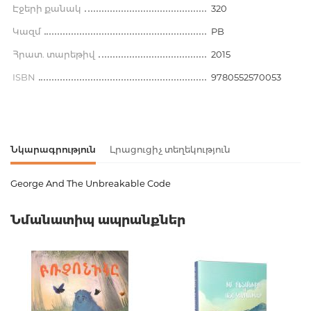
Էջերի քանակ
320
Կազմ
PB
Հրատ. տարեթիվ
2015
ISBN
9780552570053
Նկարագրություն
Լրացուցիչ տեղեկություն
George And The Unbreakable Code
Ապրանքի կոդ
00-00075435
Նմանատիպ ապրանքներ
Քաշ
0.000000
Բարկոդ
9780552570053
Հրատարակիչ
Random House
Լեզու
Английский