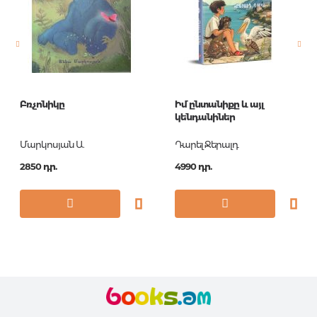
Նորույթ
ոչ
Էջերի քանակ
320
Կազմ
PB
Հրատ. տարեթիվ
2015
Բռչոնիկը
Իմ ընտանիքը և այլ
ISBN
9780552570053
կենդանիներ
Մարկոսյան Ա.
Դարել Ջերալդ
2850 դր.
4990 դր.