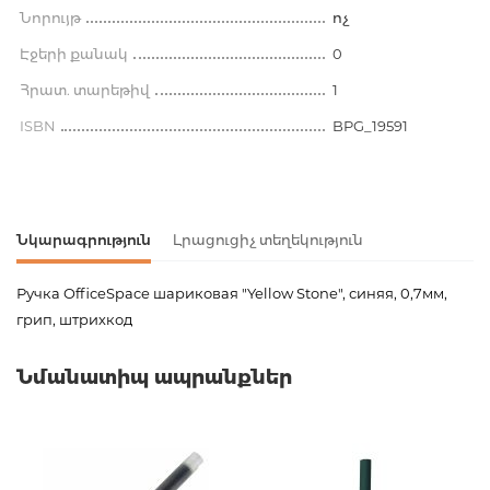
Նորույթ
ոչ
Էջերի քանակ
0
Հրատ. տարեթիվ
1
ISBN
BPG_19591
Նկարագրություն
Լրացուցիչ տեղեկություն
Ручка OfficeSpace шариковая "Yellow Stone", синяя, 0,7мм,
грип, штрихкод
Ապրանքի կոդ
00-00078192
Նմանատիպ ապրանքներ
Քաշ
0.006000
Բարկոդ
4680211175917,4680211175924
Հրատարակիչ
Спейс
Նորույթ
ոչ