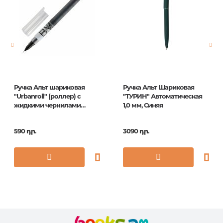
Էջերի քանակ
0
Հրատ. տարեթիվ
1
ISBN
BPG_19591
Ручка Альт шариковая
Ручка Альт Шариковая
"Urbanroll" (роллер) с
"ТУРИН" Автоматическая
жидкими чернилами
1,0 мм, Синяя
черная, 0,5мм
590 դր.
3090 դր.