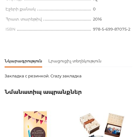
Էջերի քանակ
0
Հրատ. տարեթիվ
2016
ISBN
978-5-699-87075-2
Նկարագրություն
Լրացուցիչ տեղեկություն
Закладка с резинкой. Crazy закладка
Ապրանքի կոդ
00-00074798
Նմանատիպ ապրանքներ
Քաշ
0.100000
Բարկոդ
9785699870752
Հրատարակիչ
Эксмо
Նորույթ
ոչ
Էջերի քանակ
0