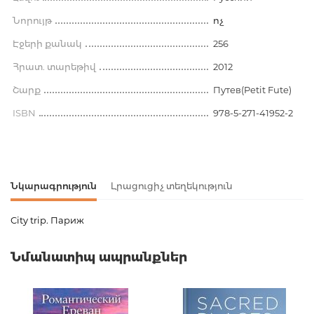
Նորույթ
ոչ
Էջերի քանակ
256
Հրատ. տարեթիվ
2012
Շարք
Путев(Petit Fute)
ISBN
978-5-271-41952-2
Նկարագրություն
Լրացուցիչ տեղեկություն
City trip. Париж
Ապրանքի կոդ
00-00071193
Նմանատիպ ապրանքներ
Քաշ
0.217000
Բարկոդ
9785271419522
Հրատարակիչ
Астрель