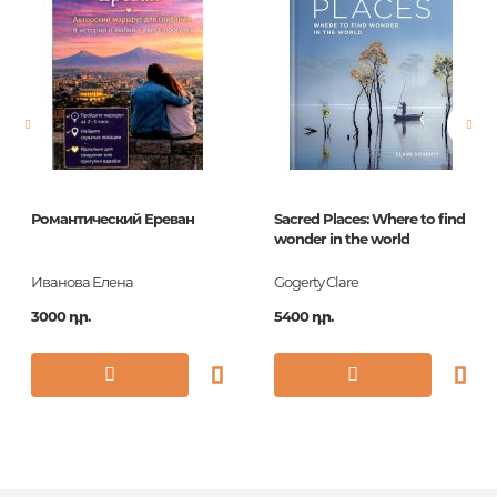
Լեզու
Русский
Նորույթ
ոչ
Էջերի քանակ
256
Հրատ. տարեթիվ
2012
Շարք
Путев(Petit Fute)
Романтический Ереван
Sacred Places: Where to find
ISBN
978-5-271-41952-2
wonder in the world
Иванова Елена
Gogerty Clare
3000 դր.
5400 դր.