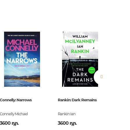
երը.
ն.
 հարցեր
Connelly: Narrows
Rankin: Dark Remains
Burroug
ր
Connelly Michael
Rankin Ian
Burroug
3600 դր.
3600 դր.
2900 դ