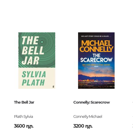
երների
3134
0
Քաղաքակրթության գաղտնիքն
չբացահայտված երևույթներ
Փիլիսոփայություն
Փիլիսոփայության պատմությու
Փիլիսոփայության ընդհանուր
Տրամաբանություն
Փիլիսոփայության առանձին
2
խնդիրներ և կատեգորիաներ
Գեղագիտություն
рубежной проз
Էթիկա
The Bell Jar
Connelly: Scarecrow
4-089271-6
Աֆորիզմներ. Մտքեր. Ասույթնե
Plath Sylvia
Connelly Michael
3600 դր.
3200 դր.
Կրոն