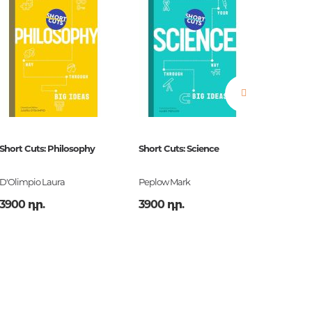
իկա,
Short Cuts: Philosophy
Short Cuts: Science
Short C
թյուն
D'Olimpio Laura
Peplow Mark
Wild Jen
3900 դր.
3900 դր.
3900 դ