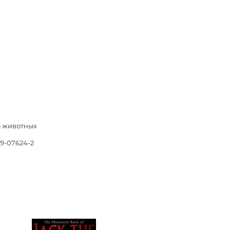
երների
Քաղաքակրթության գաղտնիքն
չբացահայտված երևույթներ
Փիլիսոփայություն
Փիլիսոփայության պատմությու
Փիլիսոփայության ընդհանուր
Տրամաբանություն
 животных
Փիլիսոփայության առանձին
խնդիրներ և կատեգորիաներ
89-07624-2
Գեղագիտություն
Էթիկա
Աֆորիզմներ. Մտքեր. Ասույթնե
Կրոն