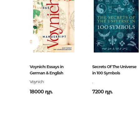
hology
Voynich: Essays in
Secrets Of The Universe
German & English
in 100 Symbols
Voynich
.
18000 դր.
7200 դր.