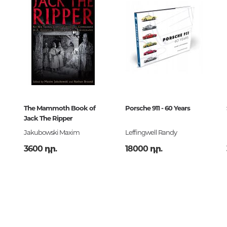
Կրոնի պատմություն.
Կրոնագիտություն
Համաշխարհային կրոններ
Արվեստ. Երաժշտություն
Գեղանկարչություն,
քանադակագործություն, գրաֆ
դիզայն, լուսանկարչություն
The Mammoth Book of
Porsche 911 - 60 Years
Jack The Ripper
Արվեստի տեսություն և պատմու
Jakubowski Maxim
Leffingwell Randy
Հայկական արվեստ
3600 դր.
18000 դր.
Կինո, թատրոն, կրկես
Կիրառական արվեստ
Ճարտարապետություն
Երաժշտություն