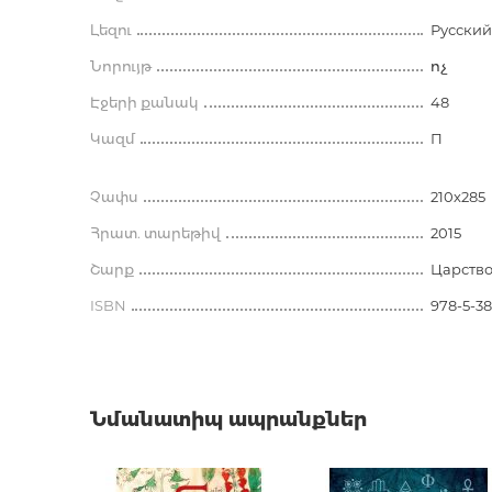
Աքսեսուարներ գրքաս
համար
Լեզու
Русский
Նորույթ
ոչ
Էջերի քանակ
48
Կազմ
П
Չափս
210х285
Հրատ. տարեթիվ
2015
Շարք
Царство
ISBN
978-5-3
Նմանատիպ ապրանքներ