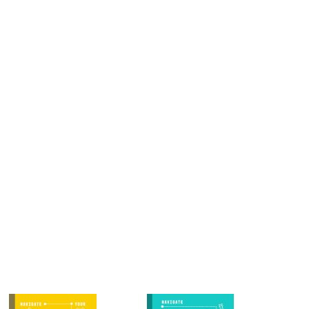
երը.
ն.
 հարցեր
ր