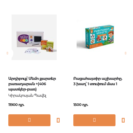
Արդիբուք՝ Մեմո քարտեր
Բացահայտիր աշխարհը.
բառադարան +(406
3 խաղ՝ 1 տուփում մաս 1
պատկեր-բառ)
Կիրակոսյան Պավել
11900 դր.
1500 դր.