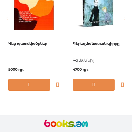
Նորույթ
ոչ
Էջերի քանակ
352
Կազմ
Paperback
Հրատ. տարեթիվ
2018
Վեց պատմվածքներ
Գերեզմանատան գիրքը
ISBN
9780593075548
Գեյման Նիլ
5000 դր.
4700 դր.