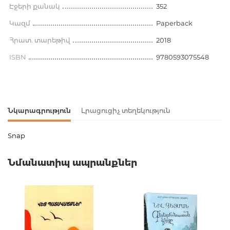
Էջերի քանակ
352
Կազմ
Paperback
Հրատ. տարեթիվ
2018
ISBN
9780593075548
Նկարագրություն
Լրացուցիչ տեղեկություն
Snap
Ապրանքի կոդ
00-00075965
Նմանատիպ ապրանքներ
Քաշ
0.000000
Բարկոդ
9780593075548
Հրատարակիչ
Bantam Books
Լեզու
английский