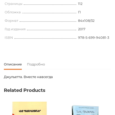
Страницы
112
Обложка
П
Формат
84x108/32
Год издания
2017
ISBN
978-5-699-94081-3
Описание
Подробно
Джульетта. Вместе навсегда
Код товара
00-00072124
Related Products
Вес
0.250000
Язык
Русский
Новинка
No