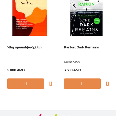
Новинка
No
Страницы
300
Обложка
PB
Год издания
2014
ISBN
9781783290949
Վեց պատմվածքներ
Rankin: Dark Remains
Rankin Ian
5 000 AMD
3 600 AMD