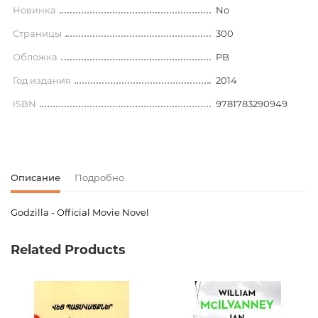
Новинка
No
Страницы
300
Обложка
PB
Год издания
2014
ISBN
9781783290949
Описание
Подробно
Godzilla - Official Movie Novel
Код товара
00-00075451
Related Products
Вес
0.000000
Издательство
Titan Books
Язык
Английский