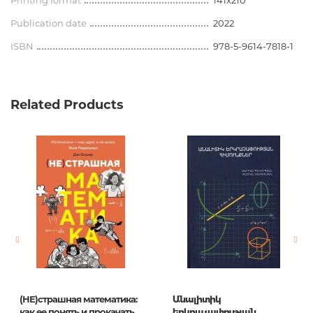
Printing format
141x210
Publication date
2022
ISBN
978-5-9614-7818-1
Related Products
(НЕ)страшная математика:
Անալիտիկ
как ее понять и прокачать
երկրաչափության