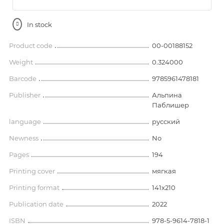
In stock
Product code
00-00188152
Weight
0.324000
Barcode
9785961478181
Publisher
Альпина
Паблишер
language
русский
Newness
No
Pages
194
Printing cover
мягкая
Printing format
141x210
Publication date
2022
ISBN
978-5-9614-7818-1