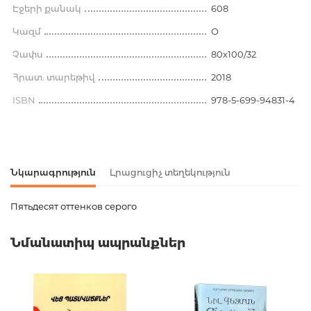
Էջերի քանակ
608
Կազմ
О
Չափս
80x100/32
Հրատ. տարեթիվ
2018
ISBN
978-5-699-94831-4
Նկարագրություն
Լրացուցիչ տեղեկություն
Пятьдесят оттенков серого
Ապրանքի կոդ
00-00073472
Նմանատիպ ապրանքներ
Քաշ
0.319000
Բարկոդ
9785699948314
Հրատարակիչ
Эксмо