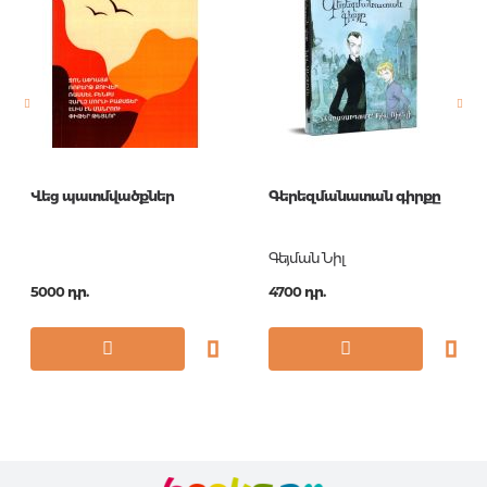
Լեզու
Русский
Նորույթ
ոչ
Էջերի քանակ
608
Կազմ
О
Չափս
80x100/32
Վեց պատմվածքներ
Գերեզմանատան գիրքը
Հրատ. տարեթիվ
2018
ISBN
978-5-699-94831-4
Գեյման Նիլ
5000 դր.
4700 դր.