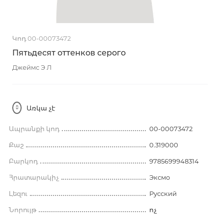
Կոդ 00-00073472
Пятьдесят оттенков серого
Джеймс Э Л
Առկա չէ
Ապրանքի կոդ
00-00073472
Քաշ
0.319000
Բարկոդ
9785699948314
Հրատարակիչ
Эксмо
Լեզու
Русский
Նորույթ
ոչ