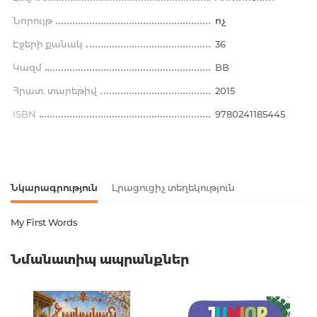
Նորույթ
ոչ
Էջերի քանակ
36
Կազմ
BB
Հրատ. տարեթիվ
2015
ISBN
9780241185445
Նկարագրություն
Լրացուցիչ տեղեկություն
My First Words
Ապրանքի կոդ
00-00071227
Նմանատիպ ապրանքներ
Քաշ
0.206000
Բարկոդ
9780241185445
Հրատարակիչ
DK