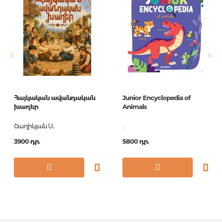
Լեզու
Английский
Նորույթ
ոչ
Էջերի քանակ
36
Կազմ
BB
Հրատ. տարեթիվ
2015
Հայկական ավանդական
Junior Encyclopedia of
ISBN
9780241185445
խաղեր
Animals
Շաղիկյան Ս․
.
3900 դր.
5800 դր.